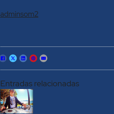
adminsom2
Entradas relacionadas