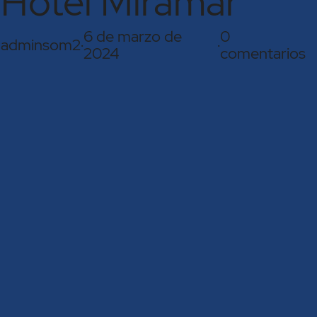
Hotel Miramar
6 de marzo de
0
adminsom2
·
·
2024
comentarios