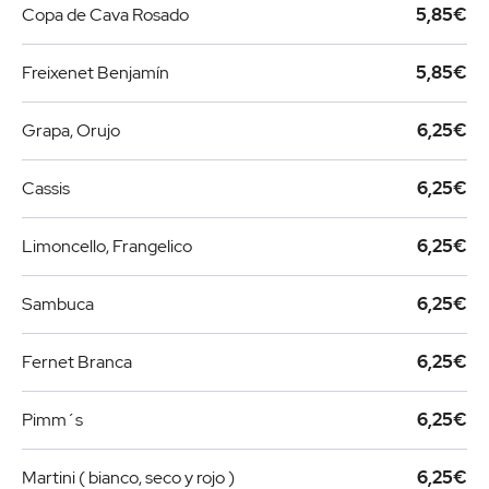
Copa de Cava Rosado
5,85€
Freixenet Benjamín
5,85€
Grapa, Orujo
6,25€
Cassis
6,25€
Limoncello, Frangelico
6,25€
Sambuca
6,25€
Fernet Branca
6,25€
Pimm´s
6,25€
Martini ( bianco, seco y rojo )
6,25€