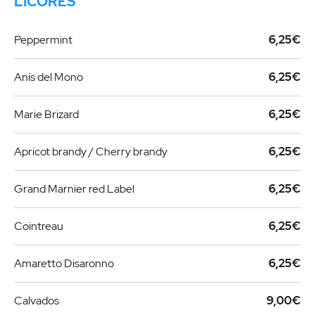
LICORES
Peppermint
6,25€
Anís del Mono
6,25€
Marie Brizard
6,25€
Apricot brandy / Cherry brandy
6,25€
Grand Marnier red Label
6,25€
Cointreau
6,25€
Amaretto Disaronno
6,25€
Calvados
9,00€