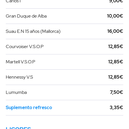
Carlos I
9,00€
Gran Duque de Alba
10,00€
Suau E.N 15 años (Mallorca)
16,00€
Courvoiser V.S.O.P
12,85€
Martell V.S.O.P
12,85€
Hennessy V.S
12,85€
Lumumba
7,50€
Suplemento refresco
3,35€