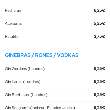
Pacharán
6,25€
Aceitunas
5,25€
Patatilla
2,75€
GINEBRAS / RONES / VODKAS
Gin Gordons (Londres)
6,25€
Gin Larios (Londres)
6,25€
Gin Beefeater (Londres)
6,25€
Gin Seagram’s (Indiana - Estados Unidos)
6,25€