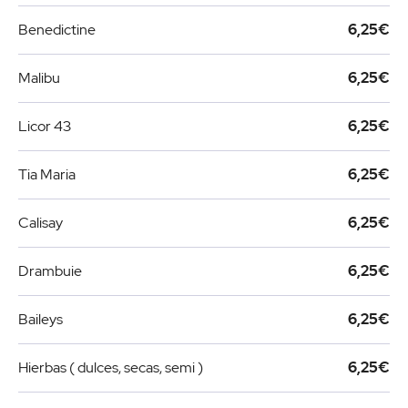
Benedictine
6,25€
Malibu
6,25€
Licor 43
6,25€
Tia Maria
6,25€
Calisay
6,25€
Drambuie
6,25€
Baileys
6,25€
Hierbas ( dulces, secas, semi )
6,25€