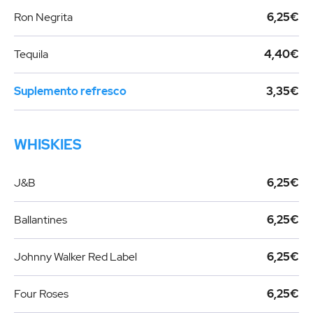
Ron Negrita
6,25€
Tequila
4,40€
Suplemento refresco
3,35€
WHISKIES
J&B
6,25€
Ballantines
6,25€
Johnny Walker Red Label
6,25€
Four Roses
6,25€