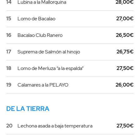
14
Lubina a la Mallorquina
28,00€
15
Lomo de Bacalao
27,00€
16
Bacalao Club Ranero
26,50€
17
Suprema de Salmón al hinojo
26,75€
18
Lomo de Merluza “a la espalda”
27,50€
19
Calamares a la PELAYO
26,00€
DE LA TIERRA
20
Lechona asada a baja temperatura
27,50€