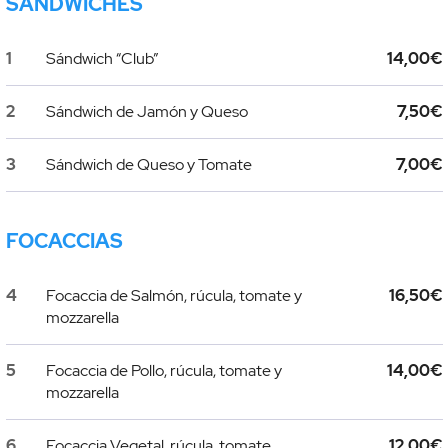
SANDWICHES
1
Sándwich “Club”
14,00€
2
Sándwich de Jamón y Queso
7,50€
3
Sándwich de Queso y Tomate
7,00€
FOCACCIAS
4
Focaccia de Salmón, rúcula, tomate y
16,50€
mozzarella
5
Focaccia de Pollo, rúcula, tomate y
14,00€
mozzarella
6
Focaccia Vegetal, rúcula, tomate,
12,00€