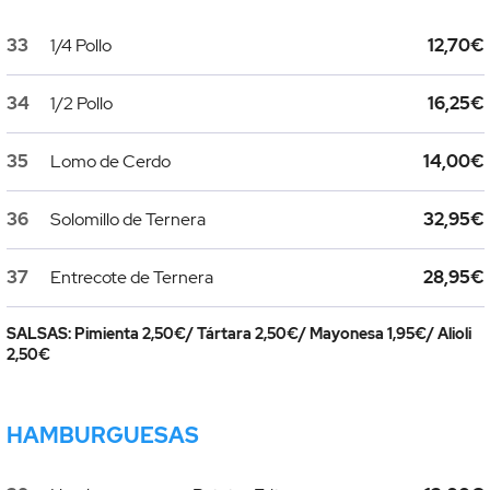
33
1/4 Pollo
12,70€
34
1/2 Pollo
16,25€
35
Lomo de Cerdo
14,00€
36
Solomillo de Ternera
32,95€
37
Entrecote de Ternera
28,95€
SALSAS: Pimienta 2,50€/ Tártara 2,50€/ Mayonesa 1,95€/ Alioli
2,50€
HAMBURGUESAS