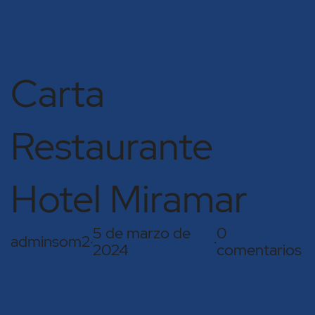
Carta
Restaurante
Hotel Miramar
5 de marzo de
0
adminsom2
·
·
2024
comentarios