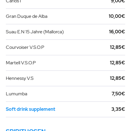
Carlos I
9,00€
Gran Duque de Alba
10,00€
Suau E.N 15 Jahre (Mallorca)
16,00€
Courvoiser V.S.O.P
12,85€
Martell V.S.O.P
12,85€
Hennessy V.S
12,85€
Lumumba
7,50€
Soft drink supplement
3,35€