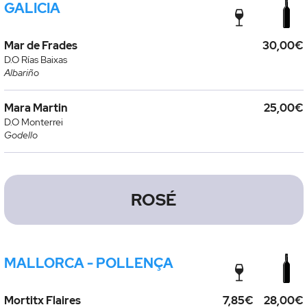
GALICIA
Mar de Frades
30,00€
D.O Rías Baixas
Albariño
Mara Martin
25,00€
D.O Monterrei
Godello
ROSÉ
MALLORCA - POLLENÇA
Mortitx Flaires
7,85€
28,00€