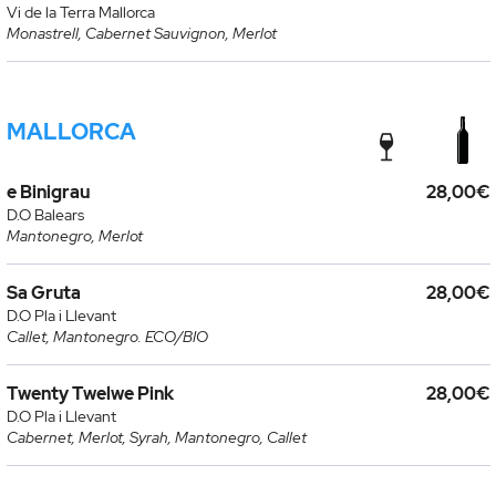
Vi de la Terra Mallorca
Monastrell, Cabernet Sauvignon, Merlot
MALLORCA
e Binigrau
28,00€
D.O Balears
Mantonegro, Merlot
Sa Gruta
28,00€
D.O Pla i Llevant
Callet, Mantonegro. ECO/BIO
Twenty Twelwe Pink
28,00€
D.O Pla i Llevant
Cabernet, Merlot, Syrah, Mantonegro, Callet