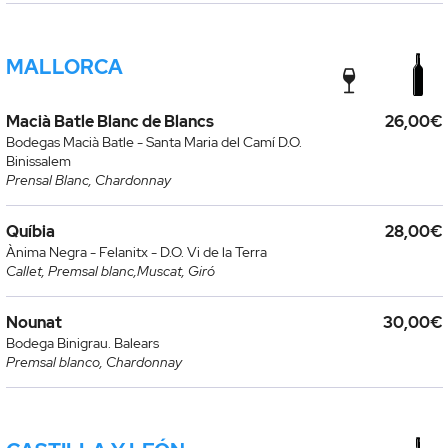
MALLORCA
Macià Batle Blanc de Blancs
26,00€
Bodegas Macià Batle - Santa Maria del Camí D.O.
Binissalem
Prensal Blanc, Chardonnay
Quíbia
28,00€
Ànima Negra - Felanitx - D.O. Vi de la Terra
Callet, Premsal blanc,Muscat, Giró
Nounat
30,00€
Bodega Binigrau. Balears
Premsal blanco, Chardonnay