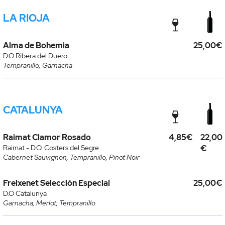
LA RIOJA
Alma de Bohemia
25,00€
D.O Ribera del Duero
Tempranillo, Garnacha
CATALUNYA
Raimat Clamor Rosado
4,85€
22,00
Raimat - D.O. Costers del Segre
€
Cabernet Sauvignon, Tempranillo, Pinot Noir
Freixenet Selección Especial
25,00€
D.O Catalunya
Garnacha, Merlot, Tempranillo