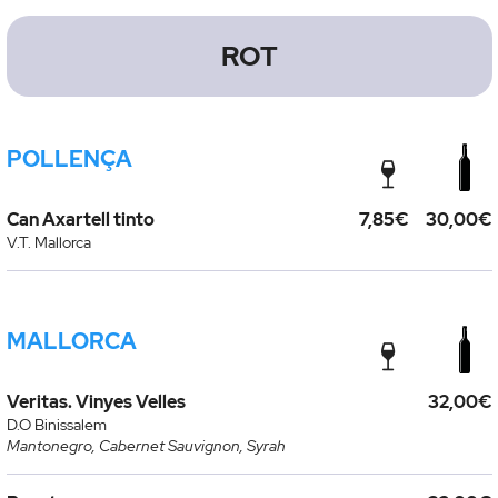
ROT
POLLENÇA
Can Axartell tinto
7,85€
30,00€
V.T. Mallorca
MALLORCA
Veritas. Vinyes Velles
32,00€
D.O Binissalem
Mantonegro, Cabernet Sauvignon, Syrah