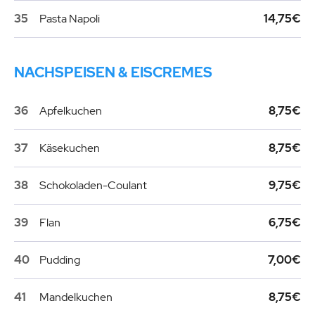
35
Pasta Napoli
14,75€
NACHSPEISEN & EISCREMES
36
Apfelkuchen
8,75€
37
Käsekuchen
8,75€
38
Schokoladen-Coulant
9,75€
39
Flan
6,75€
40
Pudding
7,00€
41
Mandelkuchen
8,75€