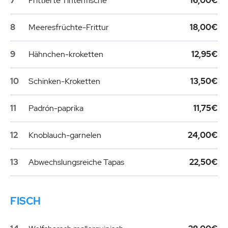
7
Frittierte Tintenfische
16,00€
8
Meeresfrüchte-Frittur
18,00€
9
Hähnchen-kroketten
12,95€
10
Schinken-Kroketten
13,50€
11
Padrón-paprika
11,75€
12
Knoblauch-garnelen
24,00€
13
Abwechslungsreiche Tapas
22,50€
FISCH