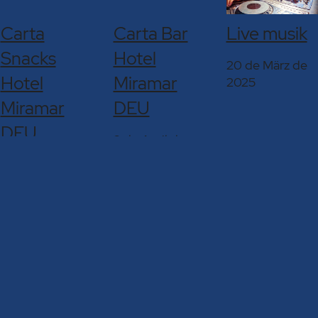
Carta
Carta Bar
Live musik
Snacks
Hotel
20 de März de
Hotel
Miramar
2025
Miramar
DEU
DEU
2 de April de
2024
2 de April de
2024
VORHERIGER BEITRAG
Nutzungsregeln Meerterrasse
NÄCHSTER BEITRAG
Nutzungsregeln Pool