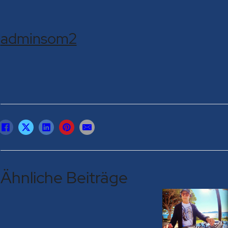
adminsom2
Ähnliche Beiträge