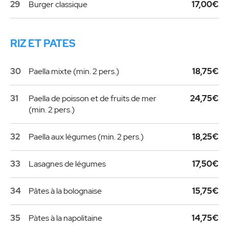
29
Burger classique
17,00€
RIZ ET PATES
30
Paella mixte (min. 2 pers.)
18,75€
31
Paella de poisson et de fruits de mer
24,75€
(min. 2 pers.)
32
Paella aux légumes (min. 2 pers.)
18,25€
33
Lasagnes de légumes
17,50€
34
Pâtes à la bolognaise
15,75€
35
Pàtes à la napolitaine
14,75€