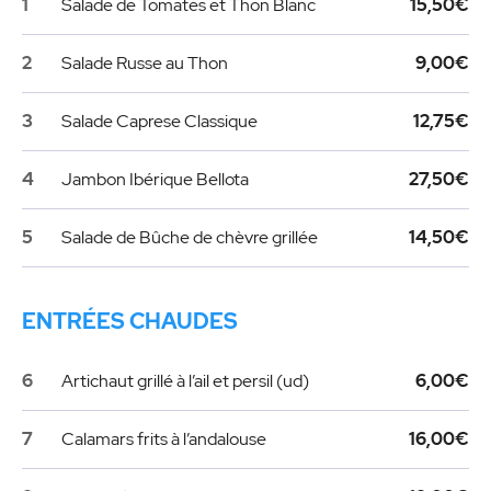
1
Salade de Tomates et Thon Blanc
15,50€
2
Salade Russe au Thon
9,00€
3
Salade Caprese Classique
12,75€
4
Jambon Ibérique Bellota
27,50€
5
Salade de Bûche de chèvre grillée
14,50€
ENTRÉES CHAUDES
6
Artichaut grillé à l’ail et persil (ud)
6,00€
7
Calamars frits à l’andalouse
16,00€