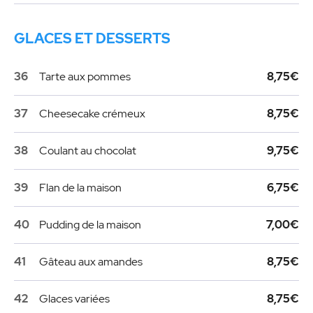
GLACES ET DESSERTS
36
Tarte aux pommes
8,75€
37
Cheesecake crémeux
8,75€
38
Coulant au chocolat
9,75€
39
Flan de la maison
6,75€
40
Pudding de la maison
7,00€
41
Gâteau aux amandes
8,75€
42
Glaces variées
8,75€