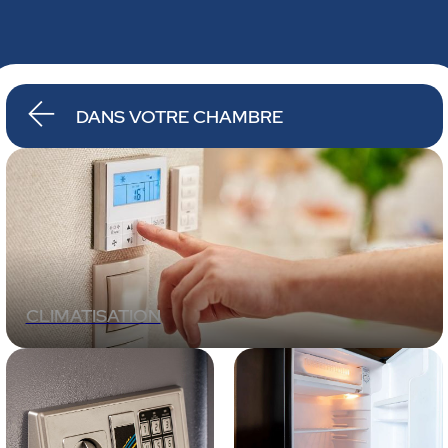
DANS VOTRE CHAMBRE
CLIMATISATION